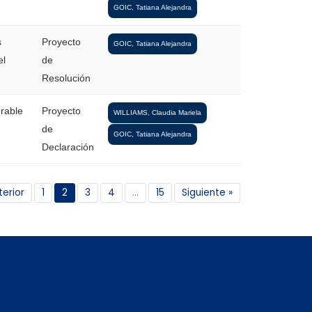
GOIC, Tatiana Alejandra
s
Proyecto
GOIC, Tatiana Alejandra
el
de
Resolución
orable
Proyecto
WILLIAMS, Claudia Mariela
de
GOIC, Tatiana Alejandra
Declaración
terior
1
2
3
4
...
15
Siguiente »