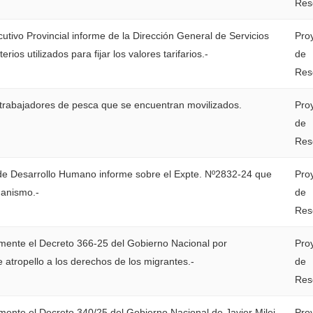
Res
ecutivo Provincial informe de la Dirección General de Servicios
Pro
erios utilizados para fijar los valores tarifarios.-
de
Res
trabajadores de pesca que se encuentran movilizados.
Pro
de
Res
io de Desarrollo Humano informe sobre el Expte. Nº2832-24 que
Pro
ganismo.-
de
Res
mente el Decreto 366-25 del Gobierno Nacional por
Pro
 atropello a los derechos de los migrantes.-
de
Res
ente el Decreto 340/25 del Gobierno Nacional de Javier Milei,
Pro