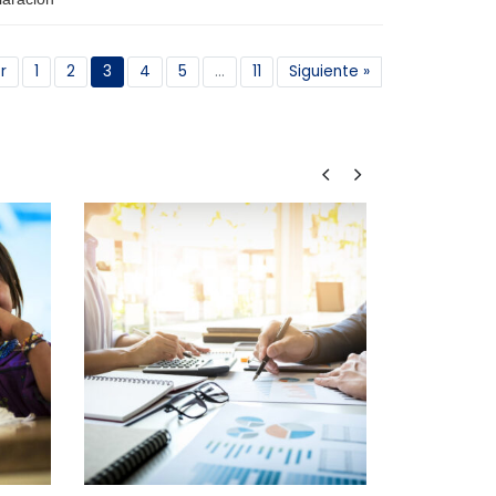
r
1
2
3
4
5
...
11
Siguiente »