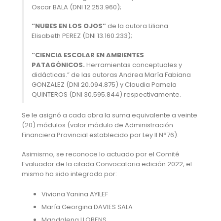
Oscar BALA (DNI 12.253.960);
“NUBES EN LOS OJOS”
de la autora Liliana
Elisabeth PEREZ (DNI 13.160.233);
“CIENCIA ESCOLAR EN AMBIENTES
PATAGÓNICOS.
Herramientas conceptuales y
didácticas.” de las autoras Andrea María Fabiana
GONZALEZ (DNI 20.094.875) y Claudia Pamela
QUINTEROS (DNI 30.595.844) respectivamente.
Se le asignó a cada obra la suma equivalente a veinte
(20) módulos (valor módulo de Administración
Financiera Provincial establecido por Ley II N°76).
Asimismo, se reconoce lo actuado por el Comité
Evaluador de la citada Convocatoria edición 2022, el
mismo ha sido integrado por:
Viviana Yanina AYILEF
María Georgina DAVIES SALA
Magdalena LLORENS