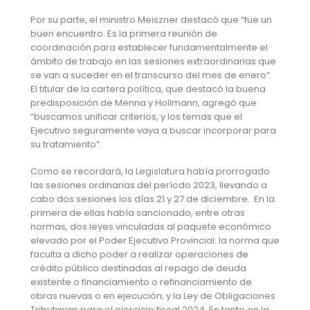
Por su parte, el ministro Meiszner destacó que “fue un
buen encuentro. Es la primera reunión de
coordinación para establecer fundamentalmente el
ámbito de trabajo en las sesiones extraordinarias que
se van a suceder en el transcurso del mes de enero”.
El titular de la cartera política, que destacó la buena
predisposición de Menna y Hollmann, agregó que
“buscamos unificar criterios, y los temas que el
Ejecutivo seguramente vaya a buscar incorporar para
su tratamiento”.
Como se recordará, la Legislatura había prorrogado
las sesiones ordinarias del período 2023, llevando a
cabo dos sesiones los días 21 y 27 de diciembre. En la
primera de ellas había sancionado, entre otras
normas, dos leyes vinculadas al paquete económico
elevado por el Poder Ejecutivo Provincial: la norma que
faculta a dicho poder a realizar operaciones de
crédito público destinadas al repago de deuda
existente o financiamiento o refinanciamiento de
obras nuevas o en ejecución; y la Ley de Obligaciones
Tributarias para el ejercicio fiscal 2024. En tanto en la