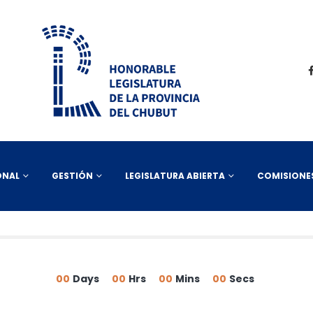
ONAL
GESTIÓN
LEGISLATURA ABIERTA
COMISIONE
00
Days
00
Hrs
00
Mins
00
Secs