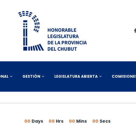
ONAL
GESTIÓN
LEGISLATURA ABIERTA
COMISIONE
00
Days
00
Hrs
00
Mins
00
Secs