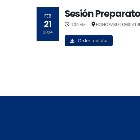
Sesión Preparato
FEB
21
11:00 AM
HONORABLE LEGISLATU
2024
Orden del día