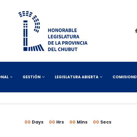
ONAL
GESTIÓN
LEGISLATURA ABIERTA
COMISIONE
00
Days
00
Hrs
00
Mins
00
Secs