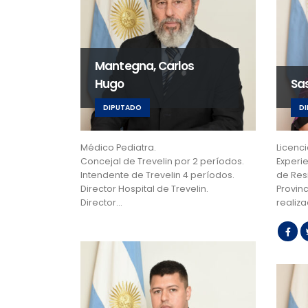
Mantegna, Carlos
Hugo
Sa
DIPUTADO
D
Médico Pediatra.
Licenc
Concejal de Trevelin por 2 períodos.
Experie
Intendente de Trevelin 4 períodos.
de Res
Director Hospital de Trevelin.
Provin
Director…
realiz