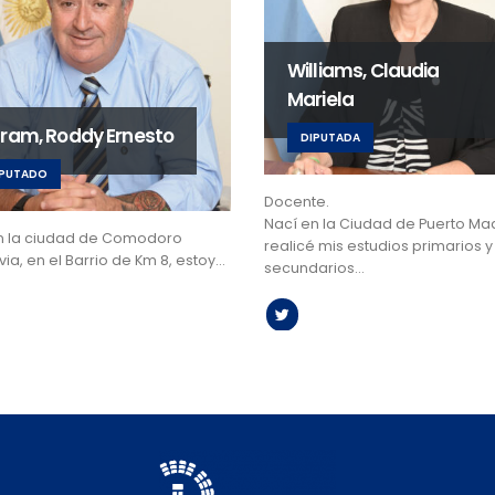
Williams, Claudia
Mariela
gram, Roddy Ernesto
DIPUTADA
IPUTADO
Docente.
Nací en la Ciudad de Puerto Ma
n la ciudad de Comodoro
realicé mis estudios primarios y
ia, en el Barrio de Km 8, estoy…
secundarios…