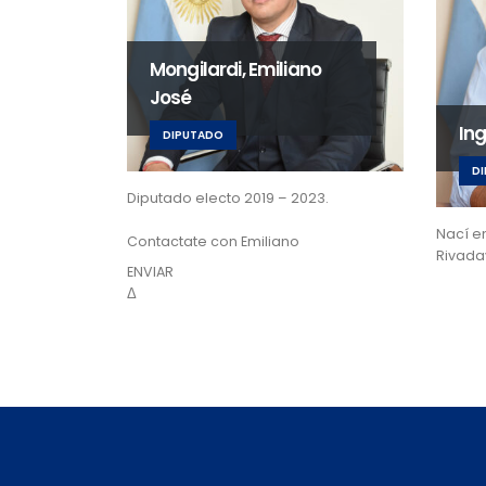
Mongilardi, Emiliano
José
In
DIPUTADO
D
Diputado electo 2019 – 2023.
Nací e
Contactate con Emiliano
Rivadav
ENVIAR
Δ