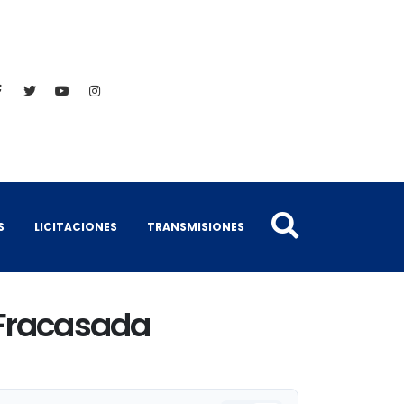
S
LICITACIONES
TRANSMISIONES
 Fracasada