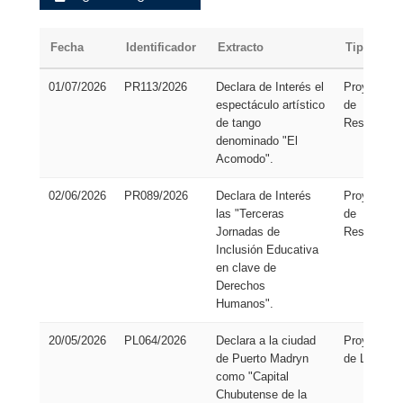
Fecha
Identificador
Extracto
Tipo
01/07/2026
PR113/2026
Declara de Interés el
Proyecto
espectáculo artístico
de
de tango
Resolución
denominado "El
Acomodo".
02/06/2026
PR089/2026
Declara de Interés
Proyecto
las "Terceras
de
Jornadas de
Resolución
Inclusión Educativa
en clave de
Derechos
Humanos".
20/05/2026
PL064/2026
Declara a la ciudad
Proyecto
de Puerto Madryn
de Ley
como "Capital
Chubutense de la