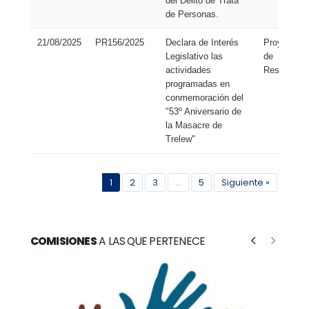
del Delito de Trata
de Personas.
21/08/2025
PR156/2025
Declara de Interés
Proyecto
Legislativo las
de
actividades
Resolución
programadas en
conmemoración del
"53º Aniversario de
la Masacre de
Trelew"
1
2
3
...
5
Siguiente »
COMISIONES
A LAS QUE PERTENECE