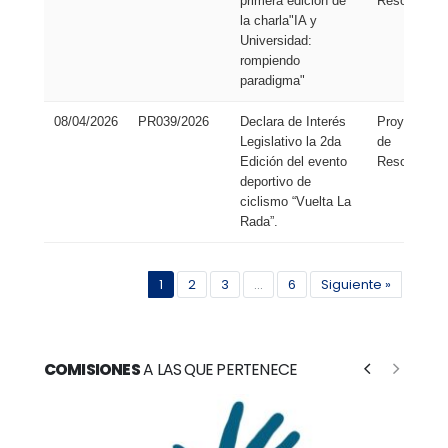
primera edición de
Resolución
la charla"IA y
Universidad:
rompiendo
paradigma"
08/04/2026
PR039/2026
Declara de Interés
Proyecto
Legislativo la 2da
de
Edición del evento
Resolución
deportivo de
ciclismo “Vuelta La
Rada”.
1
2
3
...
6
Siguiente »
COMISIONES
A LAS QUE PERTENECE