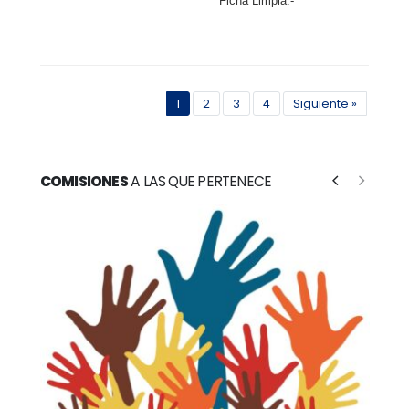
Ficha Limpia.-
1
2
3
4
Siguiente »
COMISIONES
A LAS QUE PERTENECE