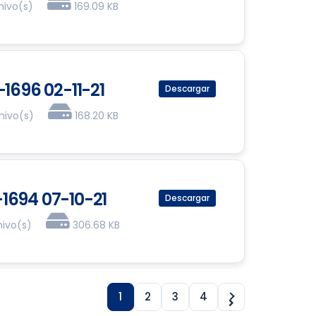
hivo(s)
169.09 KB
-1696 02-11-21
Descargar
chivo(s)
168.20 KB
-1694 07-10-21
Descargar
hivo(s)
306.68 KB
1
2
3
4