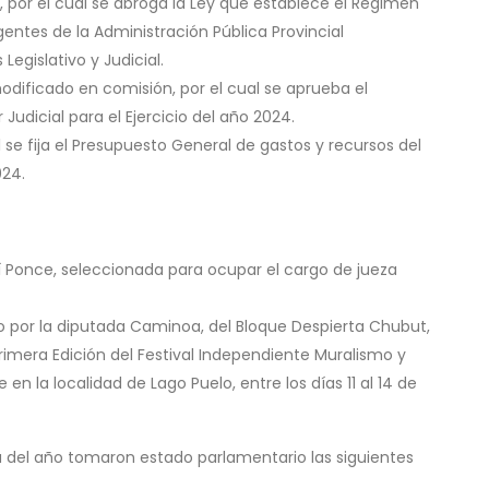
o, por el cual se abroga la Ley que establece el Régimen
gentes de la Administración Pública Provincial
Legislativo y Judicial.
modificado en comisión, por el cual se aprueba el
udicial para el Ejercicio del año 2024.
l se fija el Presupuesto General de gastos y recursos del
024.
hí Ponce, seleccionada para ocupar el cargo de jueza
o por la diputada Caminoa, del Bloque Despierta Chubut,
 Primera Edición del Festival Independiente Muralismo y
 en la localidad de Lago Puelo, entre los días 11 al 14 de
ia del año tomaron estado parlamentario las siguientes