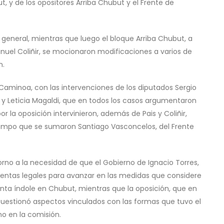
ut, y de los opositores Arriba Chubut y el Frente de
general, mientras que luego el bloque Arriba Chubut, a
anuel Coliñir, se mocionaron modificaciones a varios de
n.
Caminoa, con las intervenciones de los diputados Sergio
 y Leticia Magaldi, que en todos los casos argumentaron
r la oposición intervinieron, además de Pais y Coliñir,
 tiempo que se sumaron Santiago Vasconcelos, del Frente
orno a la necesidad de que el Gobierno de Ignacio Torres,
ntas legales para avanzar en las medidas que considere
inta índole en Chubut, mientras que la oposición, que en
uestionó aspectos vinculados con las formas que tuvo el
o en la comisión.