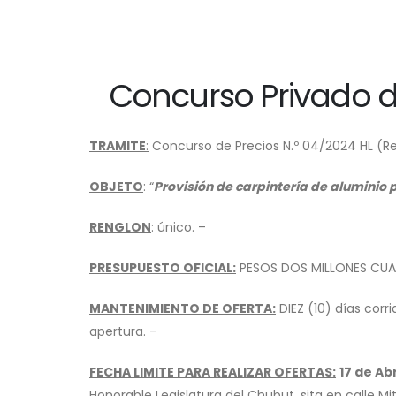
Concurso Privado d
TRAMITE
:
Concurso de Precios N.º 04/2024 HL (Re
OBJETO
: “
Provisión de carpintería de aluminio p
RENGLON
: único. –
PRESUPUESTO OFICIAL:
PESOS DOS MILLONES CUAT
MANTENIMIENTO DE OFERTA:
DIEZ (10) días corr
apertura. –
FECHA LIMITE PARA REALIZAR OFERTAS:
17 de Abr
Honorable Legislatura del Chubut, sita en calle M