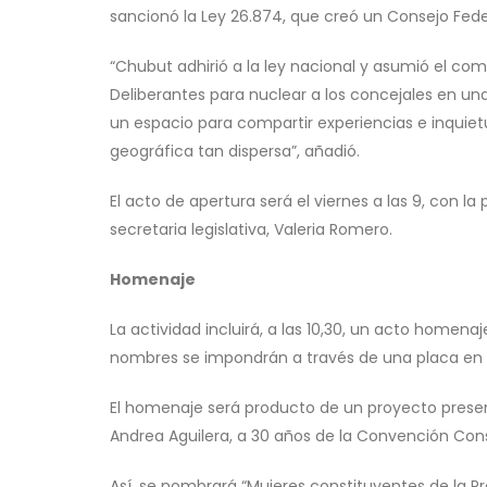
sancionó la Ley 26.874, que creó un Consejo Feder
“Chubut adhirió a la ley nacional y asumió el co
Deliberantes para nuclear a los concejales en un
un espacio para compartir experiencias e inquie
geográfica tan dispersa”, añadió.
El acto de apertura será el viernes a las 9, con 
secretaria legislativa, Valeria Romero.
Homenaje
La actividad incluirá, a las 10,30, un acto homen
nombres se impondrán a través de una placa en el 
El homenaje será producto de un proyecto presen
Andrea Aguilera, a 30 años de la Convención Cons
Así, se nombrará “Mujeres constituyentes de la Pro