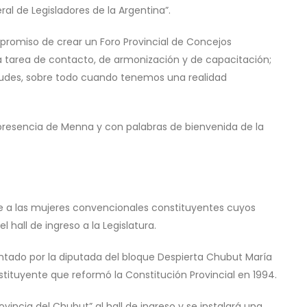
al de Legisladores de la Argentina”.
mpromiso de crear un Foro Provincial de Concejos
a tarea de contacto, de armonización y de capacitación;
tudes, sobre todo cuando tenemos una realidad
la presencia de Menna y con palabras de bienvenida de la
aje a las mujeres convencionales constituyentes cuyos
hall de ingreso a la Legislatura.
tado por la diputada del bloque Despierta Chubut María
tituyente que reformó la Constitución Provincial en 1994.
vincia del Chubut” al hall de ingreso y se instalará una