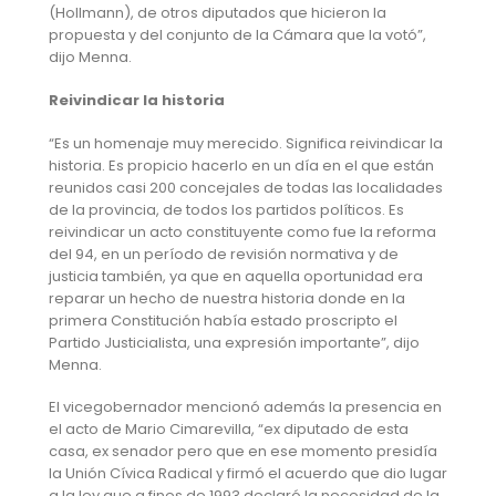
(Hollmann), de otros diputados que hicieron la
propuesta y del conjunto de la Cámara que la votó”,
dijo Menna.
Reivindicar la historia
“Es un homenaje muy merecido. Significa reivindicar la
historia. Es propicio hacerlo en un día en el que están
reunidos casi 200 concejales de todas las localidades
de la provincia, de todos los partidos políticos. Es
reivindicar un acto constituyente como fue la reforma
del 94, en un período de revisión normativa y de
justicia también, ya que en aquella oportunidad era
reparar un hecho de nuestra historia donde en la
primera Constitución había estado proscripto el
Partido Justicialista, una expresión importante”, dijo
Menna.
El vicegobernador mencionó además la presencia en
el acto de Mario Cimarevilla, “ex diputado de esta
casa, ex senador pero que en ese momento presidía
la Unión Cívica Radical y firmó el acuerdo que dio lugar
a la ley que a fines de 1993 declaró la necesidad de la