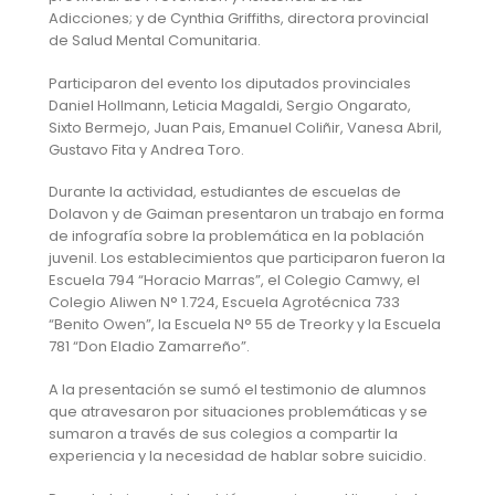
Adicciones; y de Cynthia Griffiths, directora provincial
de Salud Mental Comunitaria.
Participaron del evento los diputados provinciales
Daniel Hollmann, Leticia Magaldi, Sergio Ongarato,
Sixto Bermejo, Juan Pais, Emanuel Coliñir, Vanesa Abril,
Gustavo Fita y Andrea Toro.
Durante la actividad, estudiantes de escuelas de
Dolavon y de Gaiman presentaron un trabajo en forma
de infografía sobre la problemática en la población
juvenil. Los establecimientos que participaron fueron la
Escuela 794 “Horacio Marras”, el Colegio Camwy, el
Colegio Aliwen N° 1.724, Escuela Agrotécnica 733
“Benito Owen”, la Escuela N° 55 de Treorky y la Escuela
781 “Don Eladio Zamarreño”.
A la presentación se sumó el testimonio de alumnos
que atravesaron por situaciones problemáticas y se
sumaron a través de sus colegios a compartir la
experiencia y la necesidad de hablar sobre suicidio.