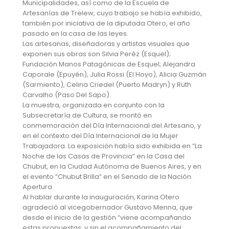
Municipalidades, así como de la Escuela de
Artesanías de Trelew, cuyo trabajo se había exhibido,
también por iniciativa de la diputada Otero, el año
pasado en la casa de las leyes.
Las artesanas, diseñadoras y artistas visuales que
exponen sus obras son Silvia Peréz (Esquel);
Fundación Manos Patagónicas de Esquel; Alejandra
Caporale (Epuyén), Julia Rossi (El Hoyo), Alicia Guzmán
(Sarmiento), Celina Criedel (Puerto Madryn) y Ruth
Carvalho (Paso Del Sapo).
La muestra, organizada en conjunto con la
Subsecretaría de Cultura, se montó en
conmemoración del Día Internacional del Artesano, y
en el contexto del Día Internacional de la Mujer
Trabajadora. La exposición había sido exhibida en “La
Noche de las Casas de Provincia” en la Casa del
Chubut, en la Ciudad Autónoma de Buenos Aires, y en
el evento “Chubut Brilla” en el Senado de la Nación.
Apertura
Al hablar durante la inauguración, Karina Otero
agradeció al vicegobernador Gustavo Menna, que
desde el inicio de la gestión “viene acompañando
estas propuestas; y sin el acompañamiento del