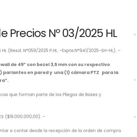
e Precios Nº 03/2025 HL
HL (Resol. N°059/2025 P.HL. -Expte.N°941/2025-SH-HL). –
owall de 49” con bezel 3,5 mm con su respectivo
2) parlantes en pared y una (1) cámara PTZ para la
ra”.
icas que forman parte de los Pliegos de Bases y
S ($19.000.000,00). –
ontar a contar desde la recepción de la orden de compra.