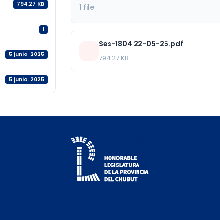
794.27 KB
1 file
1
Ses-1804 22-05-25.pdf
5 junio, 2025
794.27 KB
5 junio, 2025