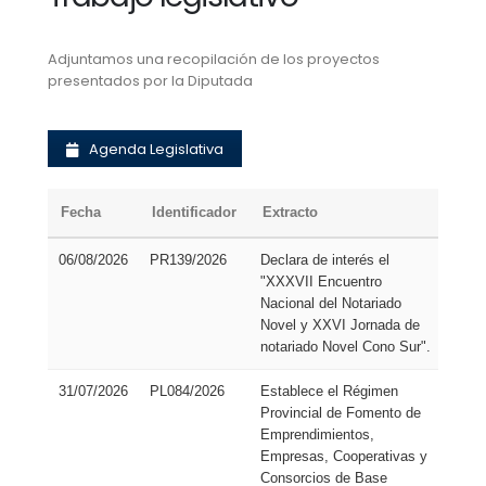
Adjuntamos una recopilación de los proyectos
presentados por la Diputada
Agenda Legislativa
Fecha
Identificador
Extracto
Tip
06/08/2026
PR139/2026
Declara de interés el
Pro
"XXXVII Encuentro
de
Nacional del Notariado
Res
Novel y XXVI Jornada de
notariado Novel Cono Sur".
31/07/2026
PL084/2026
Establece el Régimen
Pro
Provincial de Fomento de
de 
Emprendimientos,
Empresas, Cooperativas y
Consorcios de Base