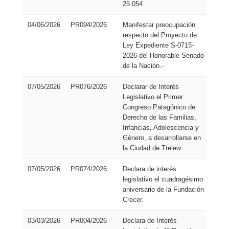
25.054
04/06/2026
PR094/2026
Manifestar preocupación
Pro
respecto del Proyecto de
de
Ley Expediente S-0715-
Res
2026 del Honorable Senado
de la Nación.-
07/05/2026
PR076/2026
Declarar de Interés
Pro
Legislativo el Primer
de
Congreso Patagónico de
Res
Derecho de las Familias,
Infancias, Adolescencia y
Género, a desarrollarse en
la Ciudad de Trelew.
07/05/2026
PR074/2026
Declara de interés
Pro
legislativo el cuadragésimo
de
aniversario de la Fundación
Res
Crecer.
03/03/2026
PR004/2026
Declara de Interés
Pro