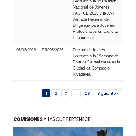
Legislativo la 1º Reunión
de
Nacional de Jóvenes
Res
FACPCE 2026 y la XVI
Jornada Nacional de
Dirigencia para Jóvenes
Profesionales en Ciencias
Económicas.
03/03/2026
PR005/2026
Declara de Interés
Pro
Legislativo la "Semana de
de
Portugal" a realizarse en la
Res
Ciudad de Comodoro
Rivadavia.
1
2
3
...
28
Siguiente »
COMISIONES
A LAS QUE PERTENECE