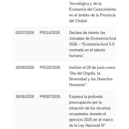
Tecnológica y de la
Economía del Conocimiento
en el ámbito de la Provincia
del Chubut
02/07/2026
PR114/2026
Declara de interés las
Pro
Jornadas de Economía Azul
de
2026 – “Economía Azul 5.0
Res
centrada en el talento
humano”.
18/06/2026
PR102/2026
Instituir el 28 de junio como
Pro
"Dia del Orgullo, la
de
Diversidad y los Derechos
Res
Humanos".
16/06/2026
PR097/2026
Expresa la profunda
Pro
preocupación por la
de
situación de los recursos
Res
recaudados durante el
ejercicio 2025 en el marco
de la Ley Nacional N°