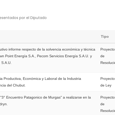
esentados por el Diputado
Tipo
cutivo informe respecto de la solvencia económica y técnica
Proyecto
n Point Energía S.A., Pecom Servicios Energía S.A.U. y
de
 S.A.U.
Resoluci
a Productiva, Económica y Laboral de la Industria
Proyecto
ncia del Chubut.
de Ley
l "3° Encuentro Patagonico de Murgas" a realizarse en la
Proyecto
dryn.
de
Resoluci