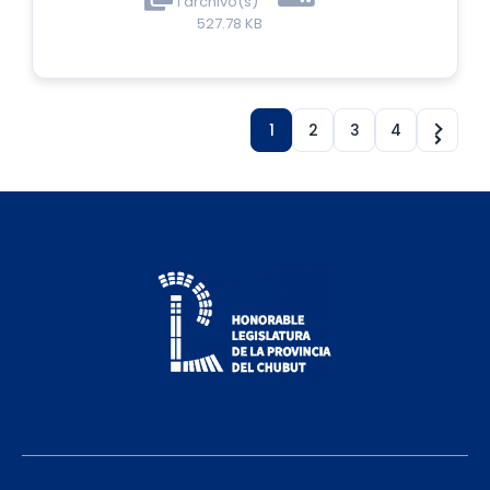
1 archivo(s)
527.78 KB
1
2
3
4