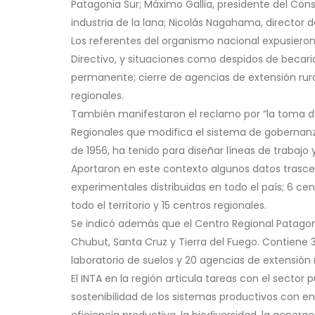
Patagonia Sur; Máximo Gallia, presidente del Con
industria de la lana; Nicolás Nagahama, director d
Los referentes del organismo nacional expusieron
Directivo, y situaciones como despidos de becaria
permanente; cierre de agencias de extensión rural
regionales.
También manifestaron el reclamo por “la toma de
Regionales que modifica el sistema de gobernanz
de 1956, ha tenido para diseñar líneas de trabajo y 
Aportaron en este contexto algunos datos trasce
experimentales distribuidas en todo el país; 6 ce
todo el territorio y 15 centros regionales.
Se indicó además que el Centro Regional Patagonia
Chubut, Santa Cruz y Tierra del Fuego. Contiene 
laboratorio de suelos y 20 agencias de extensión r
El INTA en la región articula tareas con el secto
sostenibilidad de los sistemas productivos con en
eficiencia productiva, la biodiversidad, la generac