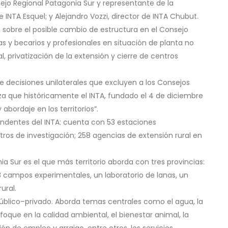
sejo Regional Patagonia Sur y representante de la
e INTA Esquel; y Alejandro Vozzi, director de INTA Chubut.
 sobre el posible cambio de estructura en el Consejo
s y becarios y profesionales en situación de planta no
, privatización de la extensión y cierre de centros
 decisiones unilaterales que excluyen a los Consejos
a que históricamente el INTA, fundado el 4 de diciembre
abordaje en los territorios”.
ndentes del INTA: cuenta con 53 estaciones
ntros de investigación; 258 agencias de extensión rural en
 Sur es el que más territorio aborda con tres provincias:
3 campos experimentales, un laboratorio de lanas, un
ural.
r público–privado. Aborda temas centrales como el agua, la
foque en la calidad ambiental, el bienestar animal, la
ión de empleo y arraigo, entre otros, los servicios